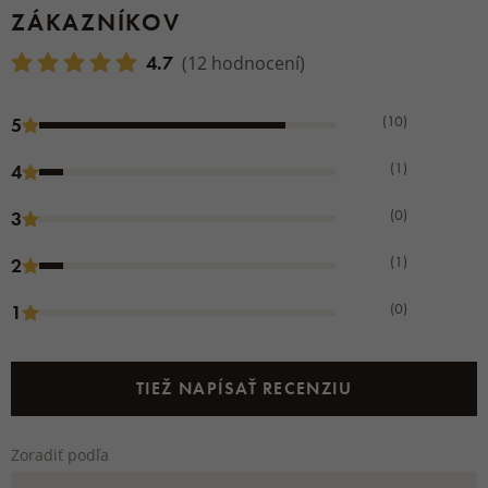
ZÁKAZNÍKOV
4.7
(12 hodnocení)
(10)
5
(1)
4
(0)
3
(1)
2
(0)
1
TIEŽ NAPÍSAŤ RECENZIU
Zoradiť podľa