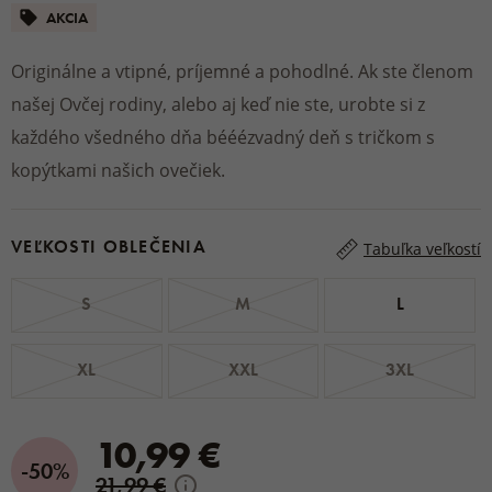
AKCIA
Originálne a vtipné, príjemné a pohodlné. Ak ste členom
našej Ovčej rodiny, alebo aj keď nie ste, urobte si z
každého všedného dňa bééézvadný deň s tričkom s
kopýtkami našich ovečiek.
VEĽKOSTI OBLEČENIA
Tabuľka veľkostí
S
M
L
XL
XXL
3XL
10,99 €
-50%
21,99 €