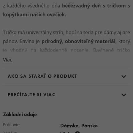
z každého všedného dňa
bééézvadný deň s tričkom s
kopýtkami našich ovečiek.
Tričko má univerzálny strih, hodí sa teda pre dámy aj pre
pánov. Bavlna je
prírodný, obnoviteľný materiál,
ktorý
je vhodný na každodenné nosenie. Bavlnené tričko
môžete
prať na 40 °C
a bez obáv ho tiež môžete dať do
Viac
sušičky a žehliť.
AKO SA STARAŤ O PRODUKT
Materiál:
100 % bavlna
PREČÍTAJTE SI VIAC
Základní údaje
Pohlavie
Dámske, Pánske