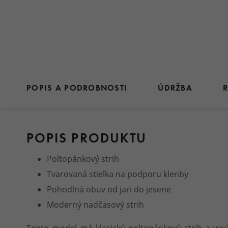
POPIS A PODROBNOSTI
ÚDRŽBA
R
POPIS PRODUKTU
Poltopánkový strih
Tvarovaná stielka na podporu klenby
Pohodlná obuv od jari do jesene
Moderný nadčasový strih
Tento model má klasický poltopánkový strih a využ