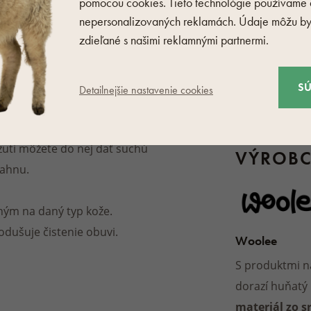
pomocou cookies. Tieto technológie používame a
. Použite mäkkú kefku,
nepersonalizovaných reklamách. Údaje môžu by
vodou a jemnou handričkou.
zdieľané s našimi reklamnými partnermi.
jemnej handričky, špongie,
S
Detailnejšie nastavenie cookies
a môže poškodiť. V prípade,
zutí môžete do nej dať suchú
VÝROB
iahnu.
ým na daný typ kože.
odušuje čistenie obuvi.
Woolee
S produktmi n
dorazí huňatý
materiál zo s