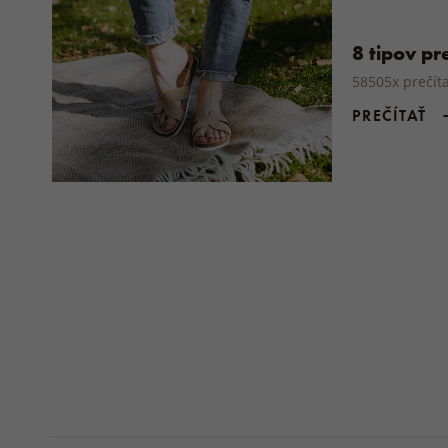
8 tipov p
58505x prečít
PREČÍTAŤ