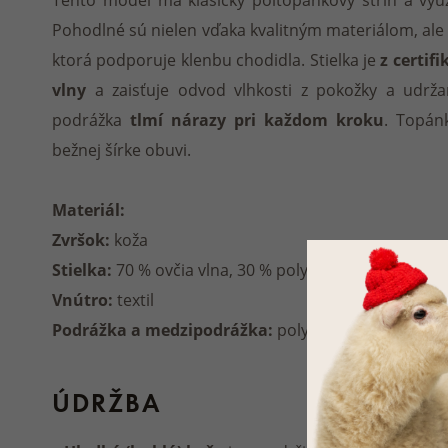
Pohodlné sú nielen vďaka kvalitným materiálom, ale
ktorá podporuje klenbu chodidla. Stielka je
z certif
vlny
a zaisťuje odvod vlhkosti z pokožky a udržan
podrážka
tlmí nárazy pri každom kroku
. Topánk
bežnej šírke obuvi.
Materiál:
Zvršok:
koža
Stielka:
70 % ovčia vlna, 30 % polyester
Vnútro:
textil
Podrážka a medzipodrážka:
polyuretán
ÚDRŽBA