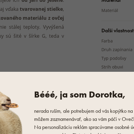
od jari do jesene
 aj vďaka
tvarovanej stielke
,
Materiál
ikovaného materiálu z ovčej
ie stálej teploty. Vyvýšená
Další vlastnost
y sú šité v šírke G, teda v
Farba
Druh zapínania
Typ podošvy
Strih obuvi
Zateplené
Bééé, ja som Dorotka,
VÝROB
nerada ruším, ale potrebujem od vás kopýtko na 
môžem zaznamenávať, ako sa vám páči v Ovečk
Na personalizáciu reklám spracúvame osobné ú