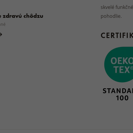
skvelé funkčné
re zdravú chôdzu
pohodlie.
ané
CERTIFI