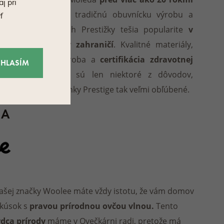
j pri
nadviazala na tradičnú obuvnícku výrobu a
ť
odvtedy sa ich Prestižky tešia popularite
v
Čechách aj v zahraničí
. Kvalitné materiály,
starostlivá výroba a
certifikácia zdravotnej
ÚHLASÍM
nezávadnosti
sú len niektoré z dôvodov,
prečo sú topánky Prestige tak veľmi obľúbené.
CA
ašej značky Woolee máte vždy istotu, že vám domov
 kúsok s
pravou prírodnou ovčou vlnou.
Tento
rdca prírody
máme v Ovečkárni radi, pretože má