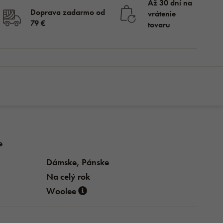
Až 30 dní na
Doprava zadarmo od
vrátenie
79 €
tovaru
skladom
113,99 €
KÚPIŤ
87,99
€
e
Dámske, Pánske
Na celý rok
Woolee