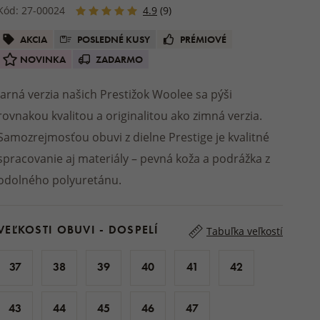
olienky
Do kúpeľa
MATRACE A TOPPERY
Kód: 27-00024
4.9
(9)
če a nazuváky
Bundy
ŠPORTOVCI
Obuv do záhrady
OVINY
Balzamy a mazanie
Podsedáky
 CHLAPCOV A
AKCIA
POSLEDNÉ KUSY
PRÉMIOVÉ
Ostatná prírodná kozmetika
V
VLOŽKY DO TOPÁNOK
STREETWEAR
DARČEKY NA CHATU A
Deky a plédy na von
NOVINKA
ZADARMO
CHALUPU
Drevené a prútené výrobky
é papuče
DOPLNKY K OBUVI
DOMÁCE OBLEČENIE
nky
Jarná verzia našich Prestižok Woolee sa pýši
peľne
DROGÉRIA
Pyžamá a nočné košele
rovnakou kvalitou a originalitou ako zimná verzia.
Vlnené gule do sušičky
Župany
buv
Upratovanie
Samozrejmosťou obuvi z dielne Prestige je kvalitné
Teplákovky
Trenky
spracovanie aj materiály – pevná koža a podrážka z
 obuv
odolného polyuretánu.
DOPLNKY
SENNÁ OBUV
y
e
VEĽKOSTI OBUVI - DOSPELÍ
Tabuľka veľkostí
37
38
39
40
41
42
43
44
45
46
47