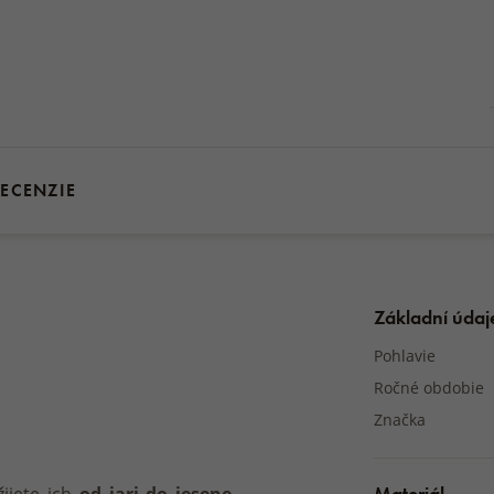
ECENZIE
Základní údaj
Pohlavie
Ročné obdobie
Značka
Materiál
ijete ich
.