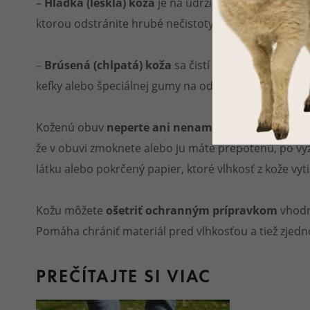
–
Hladká (lesklá) koža
je na udržiavanie jednoduchá
ktorou odstránite hrubé nečistoty, a zvyšok umyte 
–
Brúsená (chlpatá) koža
sa čistí
nasucho
pomocou 
kefky alebo špeciálnej gumy na odstránenie škvŕn.
Koženú obuv
neperte ani nenamáčajte
, materiál s
že v obuvi zmoknete alebo ju máte prepotenú, po vy
látku alebo pokrčený papier, ktoré vlhkosť z kože vyt
Kožu môžete
ošetriť ochranným prípravkom
vhodn
Pomáha chrániť materiál pred vlhkosťou a tiež zjedn
PREČÍTAJTE SI VIAC