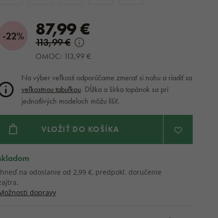
87,99 €
-22%
113,99 €
OMOC: 113,99 €
Na výber veľkosti odporúčame zmerať si nohu a riadiť sa
veľkostnou tabuľkou
. Dĺžka a šírka topánok sa pri
jednotlivých modeloch môžu líšiť.
VLOŽIŤ DO KOŠÍKA
skladom
Ihneď na odoslanie od 2,99 €, predpokl. doručenie
zajtra.
Možnosti dopravy