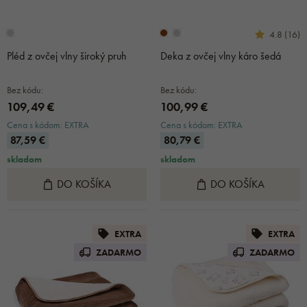
4.8 (16)
Pléd z ovčej vlny široký pruh
Deka z ovčej vlny káro šedá
Bez kódu:
Bez kódu:
109,49 €
100,99 €
Cena s kódom: EXTRA
Cena s kódom: EXTRA
87,59 €
80,79 €
skladom
skladom
DO KOŠÍKA
DO KOŠÍKA
EXTRA
EXTRA
ZADARMO
ZADARMO