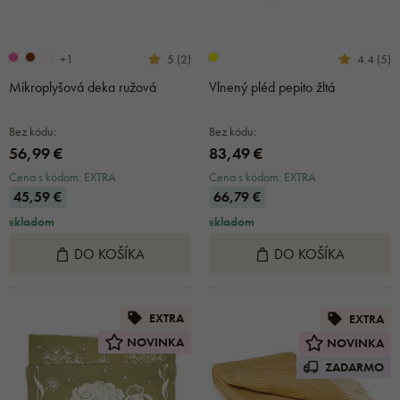
+1
5 (2)
4.4 (5)
Mikroplyšová deka ružová
Vlnený pléd pepito žltá
Bez kódu:
Bez kódu:
56,99 €
83,49 €
Cena s kódom: EXTRA
Cena s kódom: EXTRA
45,59 €
66,79 €
skladom
skladom
DO KOŠÍKA
DO KOŠÍKA
EXTRA
EXTRA
NOVINKA
NOVINKA
ZADARMO