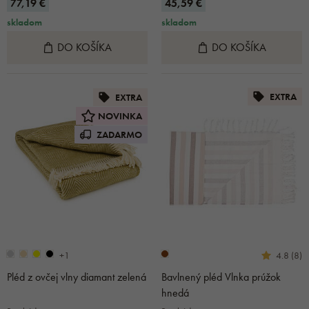
77,19 €
45,59 €
skladom
skladom
DO KOŠÍKA
DO KOŠÍKA
EXTRA
EXTRA
NOVINKA
ZADARMO
+1
4.8 (8)
Pléd z ovčej vlny diamant zelená
Bavlnený pléd Vlnka prúžok
hnedá