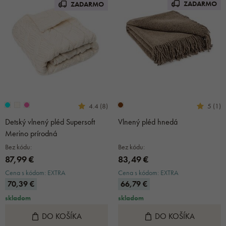
ZADARMO
ZADARMO
4.4 (8)
5 (1)
Detský vlnený pléd Supersoft
Vlnený pléd hnedá
Merino prírodná
Bez kódu:
Bez kódu:
87,99 €
83,49 €
Cena s kódom: EXTRA
Cena s kódom: EXTRA
70,39 €
66,79 €
skladom
skladom
DO KOŠÍKA
DO KOŠÍKA