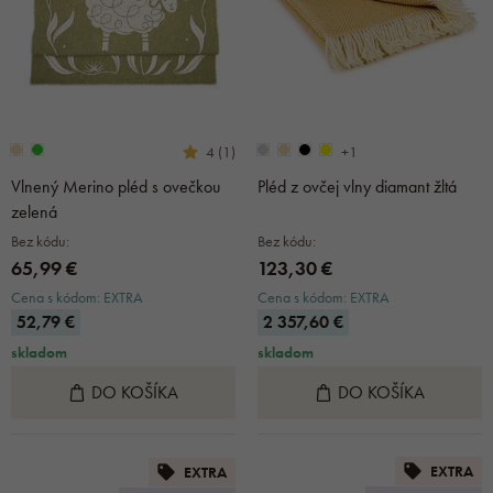
+1
4 (1)
Vlnený Merino pléd s ovečkou
Pléd z ovčej vlny diamant žltá
zelená
Bez kódu:
Bez kódu:
65,99 €
123,30 €
Cena s kódom: EXTRA
Cena s kódom: EXTRA
52,79 €
2 357,60 €
skladom
skladom
DO KOŠÍKA
DO KOŠÍKA
EXTRA
EXTRA