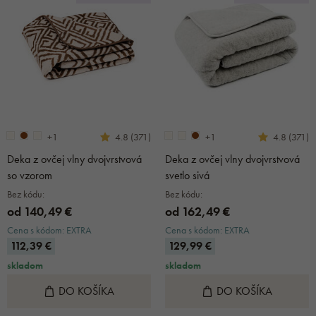
+1
+1
4.8 (371)
4.8 (371)
Deka z ovčej vlny dvojvrstvová
Deka z ovčej vlny dvojvrstvová
so vzorom
svetlo sivá
Bez kódu:
Bez kódu:
od 140,49 €
od 162,49 €
Cena s kódom: EXTRA
Cena s kódom: EXTRA
112,39 €
129,99 €
skladom
skladom
DO KOŠÍKA
DO KOŠÍKA