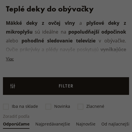
Teplé deky do obývačky
Mäkké deky z ovčej vlny
a
plyšové deky z
mikroplyšu
sú ideálne na
popoludňajší odpočinok
alebo
pohodlné sledovanie televízie
v obývačke.
Ovčie prikrývky a plédy navyše poskytujú
vynikajúce
hrejivé teplo
a poskytujú každému priestoru
pocit
Viac
útulnosti,
či už sa chystáte na večerný odpočinok,
alebo sa potrebujete
rýchlo zahriať v chladnom
období.
FILTER
Iba na sklade
Novinka
Zlacnené
Zoradiť podľa
Odporúčame
Najpredávanejšie
Najnovšie
Od najlacnejši