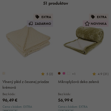
51 produktov
EXTRA
EXTRA
ZADARMO
NOVINKA
+1
5 (2)
4.9 (31)
Vlnený pléd z česanej priadze
Mikroplyšová deka zelená
krémová
Bez kódu:
Bez kódu:
96,49 €
56,99 €
Cena s kódom: EXTRA
Cena s kódom: EXTRA