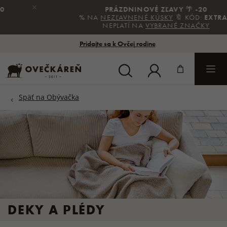
×
PRÁZDNINOVÉ ZĽAVY
🌴
-20
%
NA
NEZĽAVNENÉ KÚSKY
🔖 KÓD:
EXTRA
|
NEPLATÍ NA
VYBRANÉ ZNAČKY
Pridajte sa k Ovčej rodine
DEKY A PLÉDY