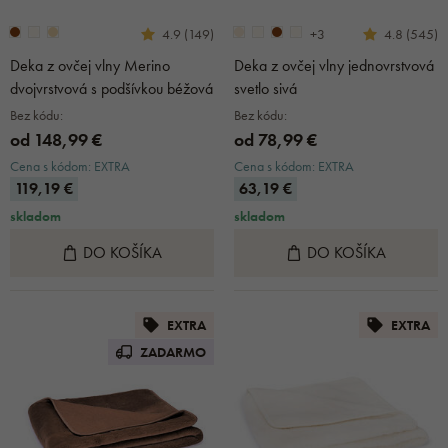
+3
4.9 (149)
4.8 (545)
Deka z ovčej vlny Merino
Deka z ovčej vlny jednovrstvová
dvojvrstvová s podšívkou béžová
svetlo sivá
Bez kódu:
Bez kódu:
od 148,99 €
od 78,99 €
Cena s kódom: EXTRA
Cena s kódom: EXTRA
119,19 €
63,19 €
skladom
skladom
DO KOŠÍKA
DO KOŠÍKA
EXTRA
EXTRA
ZADARMO