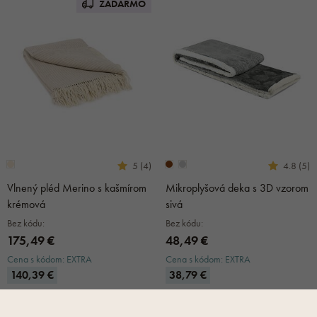
ZADARMO
5 (4)
4.8 (5)
Vlnený pléd Merino s kašmírom
Mikroplyšová deka s 3D vzorom
krémová
sivá
Bez kódu:
Bez kódu:
175,49 €
48,49 €
Cena s kódom: EXTRA
Cena s kódom: EXTRA
140,39 €
38,79 €
nie je skladom
nie je skladom