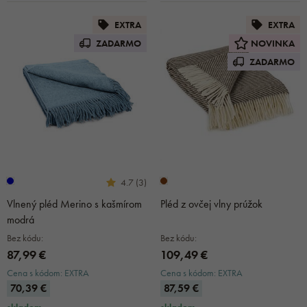
EXTRA
EXTRA
ZADARMO
NOVINKA
ZADARMO
4.7 (3)
Vlnený pléd Merino s kašmírom
Pléd z ovčej vlny prúžok
modrá
Bez kódu:
Bez kódu:
87,99 €
109,49 €
Cena s kódom: EXTRA
Cena s kódom: EXTRA
70,39 €
87,59 €
skladom
skladom