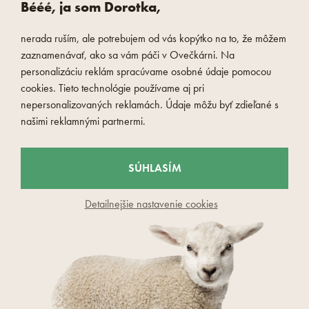
DO KOŠÍKA
DO KOŠÍKA
Bééé, ja som Dorotka,
nerada ruším, ale potrebujem od vás kopýtko na to, že môžem
zaznamenávať, ako sa vám páči v Ovečkárni. Na
personalizáciu reklám spracúvame osobné údaje pomocou
cookies. Tieto technológie používame aj pri
nepersonalizovaných reklamách. Údaje môžu byť zdieľané s
našimi reklamnými partnermi.
SÚHLASÍM
Detailnejšie nastavenie cookies
4.8 (5)
Mikroplyšová deka s 3D vzorom
hnedá
Bez kódu:
48,49 €
Zľava 15 %
Cena s kódom: EXTRA