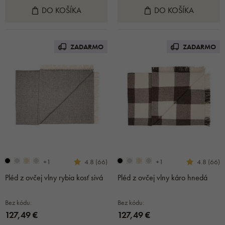
DO KOŠÍKA
DO KOŠÍKA
ZADARMO
ZADARMO
+1
+1
4.8 (66)
4.8 (66)
Pléd z ovčej vlny rybia kosť sivá
Pléd z ovčej vlny káro hnedá
Bez kódu:
Bez kódu:
127,49 €
127,49 €