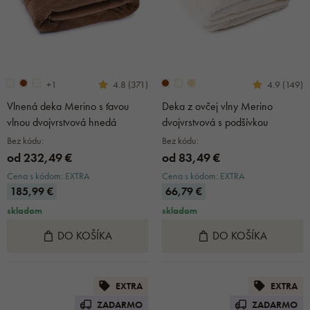
+1
4.8 (371)
4.9 (149)
Vlnená deka Merino s ťavou
Deka z ovčej vlny Merino
vlnou dvojvrstvová hnedá
dvojvrstvová s podšívkou
Bez kódu:
Bez kódu:
od 232,49 €
od 83,49 €
Cena s kódom: EXTRA
Cena s kódom: EXTRA
185,99 €
66,79 €
skladom
skladom
DO KOŠÍKA
DO KOŠÍKA
EXTRA
EXTRA
ZADARMO
ZADARMO