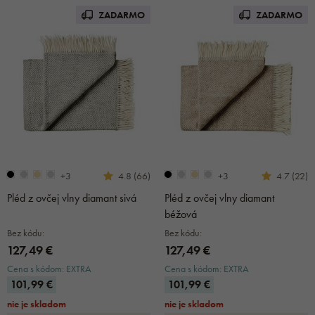
ZADARMO
ZADARMO
+3
+3
4.8 (66)
4.7 (22)
Pléd z ovčej vlny diamant sivá
Pléd z ovčej vlny diamant
béžová
Bez kódu:
Bez kódu:
127,49 €
127,49 €
Cena s kódom: EXTRA
Cena s kódom: EXTRA
101,99 €
101,99 €
nie je skladom
nie je skladom