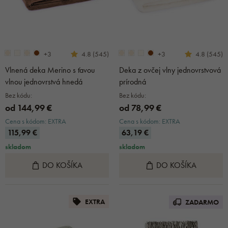
+3
+3
4.8 (545)
4.8 (545)
Vlnená deka Merino s ťavou
Deka z ovčej vlny jednovrstvová
vlnou jednovrstvá hnedá
prírodná
Bez kódu:
Bez kódu:
od 144,99 €
od 78,99 €
Cena s kódom: EXTRA
Cena s kódom: EXTRA
115,99 €
63,19 €
skladom
skladom
DO KOŠÍKA
DO KOŠÍKA
EXTRA
ZADARMO