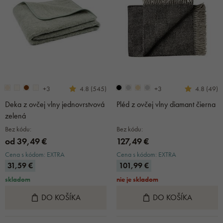
+3
+3
4.8 (545)
4.8 (49)
Deka z ovčej vlny jednovrstvová
Pléd z ovčej vlny diamant čierna
zelená
Bez kódu:
Bez kódu:
od 39,49 €
127,49 €
Cena s kódom: EXTRA
Cena s kódom: EXTRA
31,59 €
101,99 €
skladom
nie je skladom
DO KOŠÍKA
DO KOŠÍKA