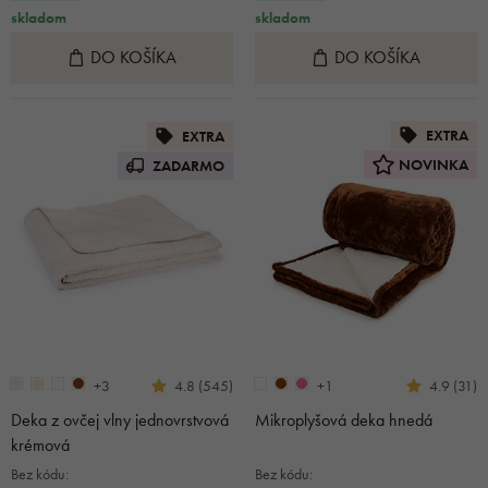
skladom
skladom
DO KOŠÍKA
DO KOŠÍKA
EXTRA
EXTRA
NOVINKA
ZADARMO
+3
+1
4.8 (545)
4.9 (31)
Deka z ovčej vlny jednovrstvová
Mikroplyšová deka hnedá
krémová
Bez kódu:
Bez kódu: