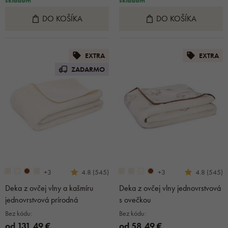
DO KOŠÍKA
DO KOŠÍKA
EXTRA
EXTRA
ZADARMO
+3
+3
4.8 (545)
4.8 (545)
Deka z ovčej vlny a kašmíru
Deka z ovčej vlny jednovrstvová
jednovrstvová prírodná
s ovečkou
Bez kódu:
Bez kódu:
od 131,49 €
od 58,49 €