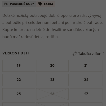
POSLEDNÉ KUSY
EXTRA
Detské nožičky potrebujú dobrú oporu pre zdravý vývoj
a pohodlie pri celodennom behaní po ihrisku či záhrade.
Kúpte im preto na letné dni kvalitné sandále, z ktorých
budú mať radosť deti aj rodičia.
VEĽKOST DETI
Tabuľka veľkostí
19
20
21
22
23
24
25
26
27