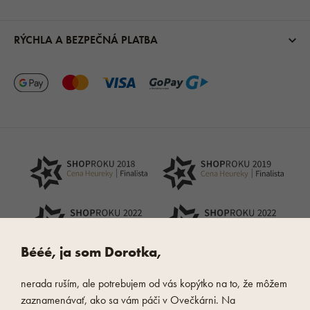
RÝCHLA A BEZPEČNÁ PLATBA
Bééé, ja som Dorotka,
nerada ruším, ale potrebujem od vás kopýtko na to, že môžem
zaznamenávať, ako sa vám páči v Ovečkárni. Na