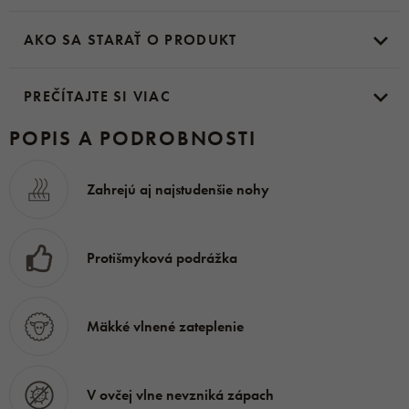
zastrihnutá do jednej dĺžky, aby jednotlivé vlákna mohli
AKO SA STARAŤ O PRODUKT
plne prejaviť svoje funkčné vlastnosti. Papuče majú
spevnenú pätu
a podošva je veľmi pružná.
PREČÍTAJTE SI VIAC
Materiál
: koža, ovčia vlna, guma
POPIS A PODROBNOSTI
Zahrejú aj najstudenšie nohy
Protišmyková podrážka
Mäkké vlnené zateplenie
V ovčej vlne nevzniká zápach