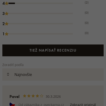
(2)
4
(0)
3
(0)
2
(0)
1
TIEŽ NAPÍSAŤ RECENZIU
Zoradiť podľa
Pavel
30.3.2026
Od zákazníka z
oveckarna.cz
Zobrazit originál