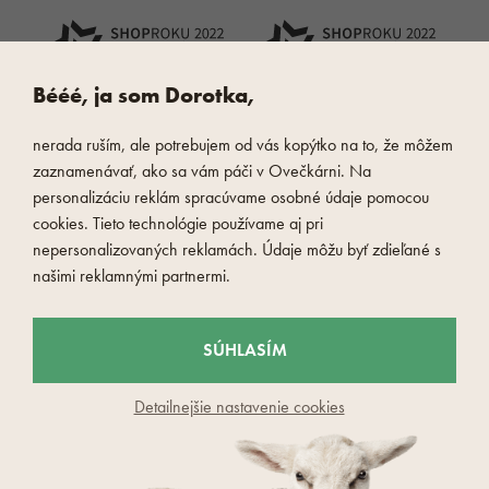
Bééé, ja som Dorotka,
nerada ruším, ale potrebujem od vás kopýtko na to, že môžem
zaznamenávať, ako sa vám páči v Ovečkárni. Na
personalizáciu reklám spracúvame osobné údaje pomocou
cookies. Tieto technológie používame aj pri
nepersonalizovaných reklamách. Údaje môžu byť zdieľané s
našimi reklamnými partnermi.
SÚHLASÍM
Detailnejšie nastavenie cookies
© 2026 Oveckaren.sk - Czech Wool company s.r.o
Nahlásiť chybný obsah
Nastavenie cookies
Zásady spracovania osobných údajov