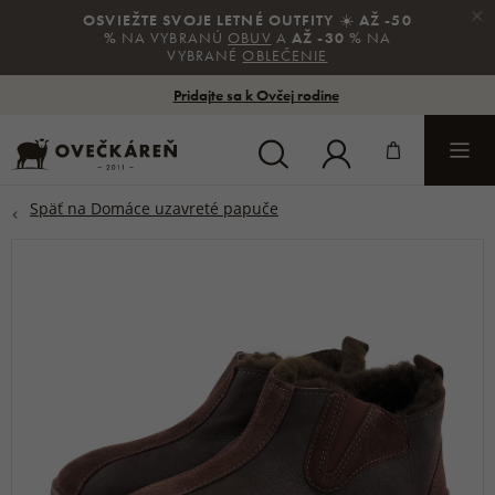
×
OSVIEŽTE SVOJE LETNÉ OUTFITY
☀️
AŽ -50
%
NA VYBRANÚ
OBUV
A
AŽ -30 %
NA
VYBRANÉ
OBLEČENIE
Pridajte sa k Ovčej rodine