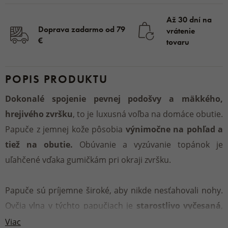
Až 30 dní na
Doprava zadarmo od 79
vrátenie
€
tovaru
POPIS PRODUKTU
Dokonalé spojenie pevnej podošvy a mäkkého,
hrejivého zvršku
, to je luxusná voľba na domáce obutie.
Papuče z jemnej kože pôsobia
výnimočne na pohľad a
tiež na obutie.
Obúvanie a vyzúvanie topánok je
uľahčené vďaka gumičkám pri okraji zvršku.
Papuče sú príjemne široké, aby nikde nesťahovali nohy.
Ovčia vlna v týchto papučiach je
starostlivo vyčesaná
,
aby bola pekne hebká a viac nadýchaná. Navyše je
Viac