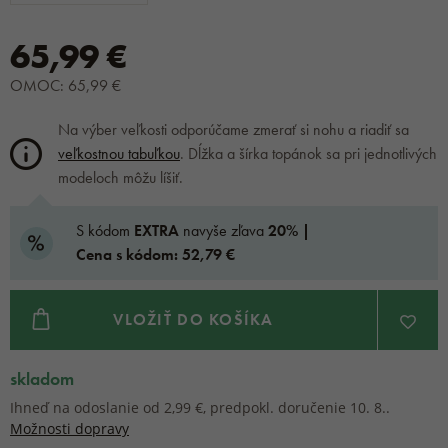
65,99 €
OMOC: 65,99 €
Na výber veľkosti odporúčame zmerať si nohu a riadiť sa
veľkostnou tabuľkou
. Dĺžka a šírka topánok sa pri jednotlivých
modeloch môžu líšiť.
S kódom
EXTRA
navyše zľava
20% |
Cena s kódom: 52,79 €
VLOŽIŤ DO KOŠÍKA
skladom
Ihneď na odoslanie od 2,99 €, predpokl. doručenie 10. 8..
Možnosti dopravy