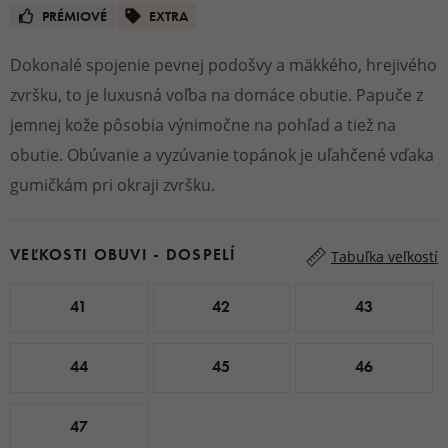
PRÉMIOVÉ
EXTRA
Dokonalé spojenie pevnej podošvy a mäkkého, hrejivého
zvršku, to je luxusná voľba na domáce obutie. Papuče z
jemnej kože pôsobia výnimočne na pohľad a tiež na
obutie. Obúvanie a vyzúvanie topánok je uľahčené vďaka
gumičkám pri okraji zvršku.
VEĽKOSTI OBUVI - DOSPELÍ
Tabuľka veľkostí
41
42
43
44
45
46
47