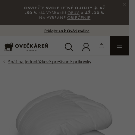
×
OSVIEŽTE SVOJE LETNÉ OUTFITY
☀️
AŽ
-50 %
NA VYBRANÚ
OBUV
A
AŽ -30 %
NA VYBRANÉ
OBLEČENIE
Pridajte sa k Ovčej rodine