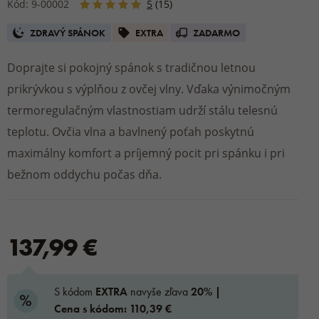
Kód: 9-00002
5
(15)
ZDRAVÝ SPÁNOK
EXTRA
ZADARMO
Doprajte si pokojný spánok s tradičnou letnou
prikrývkou s výplňou z ovčej vlny. Vďaka výnimočným
termoregulačným vlastnostiam udrží stálu telesnú
teplotu. Ovčia vlna a bavlnený poťah poskytnú
maximálny komfort a príjemný pocit pri spánku i pri
bežnom oddychu počas dňa.
137,99 €
S kódom
EXTRA
navyše zľava
20% |
Cena s kódom: 110,39 €