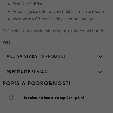
Predĺžená dĺžka
Antialergická, odolná voči baktériám a roztočom
Vyrobené v ČR z ovčej vlny a jemnej bavlny
Ovčia vlna udržiava ideálnu teplotu, takže v nej budete
cítiť príjemne aj počas teplých mesiacov, pretože
Viac
výborne
odvádza vlhkosť od tela
. Vďaka nízkemu
prašnosti je
vhodná aj pre alergikov
, navyše sa
AKO SA STARAŤ O PRODUKT
jednoducho udržiava pravidelným vetraním. Poťah je
z 100 % bavlny, výplň tvorí jemne česaná ovčia vlna.
PREČÍTAJTE SI VIAC
POPIS A PODROBNOSTI
Povrchový materiál:
100% bavlna
Výplň:
100% ovčia vlna
Ideálna na leto a do teplých spální
Hmotnosť:
135 x 220 cm - 1660 g (výplň 670 g)