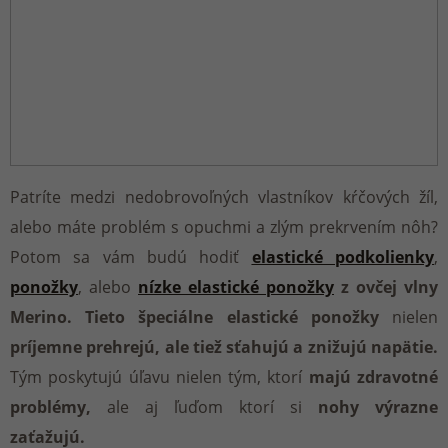
Patríte medzi nedobrovoľných vlastníkov kŕčových žíl,
alebo máte problém s opuchmi a zlým prekrvením nôh?
Potom sa vám budú hodiť
elastické podkolienky
,
ponožky
, alebo
nízke elastické ponožky
z ovčej vlny
Merino. Tieto špeciálne elastické ponožky
nielen
príjemne prehrejú, ale tiež sťahujú a znižujú napätie.
Tým poskytujú úľavu nielen tým, ktorí
majú zdravotné
problémy,
ale aj ľuďom ktorí si
nohy výrazne
zaťažujú.