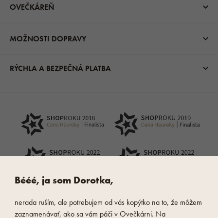
OVEČKÁREŇ
MOŽNOSTI DOPRAVY
RÝCHLA A BEZPEČNÁ PLATBA
Bééé, ja som Dorotka,
nerada ruším, ale potrebujem od vás kopýtko na to, že môžem
zaznamenávať, ako sa vám páči v Ovečkárni. Na