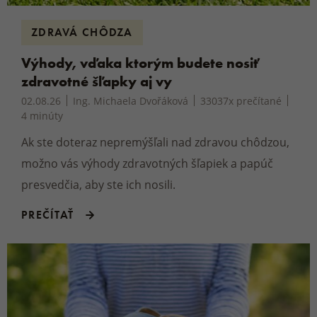
ZDRAVÁ CHÔDZA
Výhody, vďaka ktorým budete nosiť
zdravotné šľapky aj vy
02.08.26
Ing. Michaela Dvořáková
33037x prečítané
4 minúty
Ak ste doteraz nepremýšľali nad zdravou chôdzou,
možno vás výhody zdravotných šľapiek a papúč
presvedčia, aby ste ich nosili.
PREČÍTAŤ