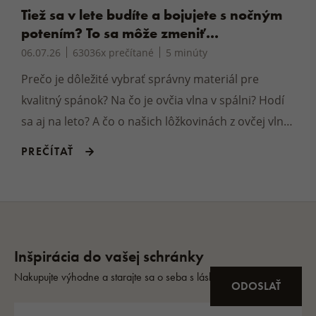
Tiež sa v lete budíte a bojujete s nočným
potením? To sa môže zmeniť...
06.07.26
63036x prečítané
5 minúty
Prečo je dôležité vybrať správny materiál pre
kvalitný spánok? Na čo je ovčia vlna v spálni? Hodí
sa aj na leto? A čo o našich lôžkovinách z ovčej vlny
hovoria zákazníci? To všetko sa dozviete v našom
PREČÍTAŤ
článku...