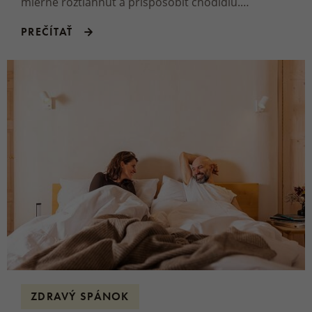
mierne roztiahnuť a prispôsobiť chodidlu.
Vyskúšajte tipy, vďaka ktorým bude nová obuv
PREČÍTAŤ
príjemnejšia na nosenie.
ZDRAVÝ SPÁNOK