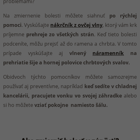
problémami?
Na zmiernenie bolesti môžete siahnuť
po rýchlej
pomoci
.
Vyskúšajte
nákrčník z ovčej vlny
, ktorý vám krk
príjemne
prehreje zo všetkých strán
. Keď tieto bolesti
podceníte, môžu prejsť až do ramena a chrbta. V tomto
prípade vyskúšajte aj
vlnený
náramenník
na
prehriatie šije a hornej polovice chrbtových svalov.
Obidvoch týchto pomocníkov môžete samozrejme
používať aj preventívne, napríklad
keď sedíte v chladnej
kancelárii, pracujete vonku vo svojej záhradke
alebo
si ho môžete
vziať pokojne namiesto šálu.