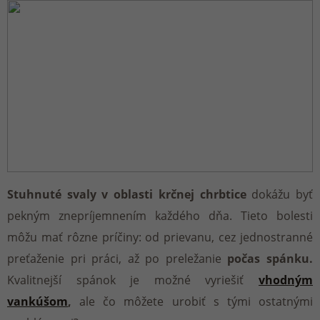
KABÁTY
VLOŽKY DO TOPÁNOK
DARČEKOVÉ KOŠE
STREETWEAR
DOPLNKY K OBUVI
ŠPORTOVCI
DOMÁCE OBLEČENIE
DARČEKY NA CHATU A CHALUPU
Stuhnuté svaly v oblasti krčnej chrbtice
dokážu byť
DOPLNKY
pekným znepríjemnením každého dňa. Tieto bolesti
môžu mať rôzne príčiny: od prievanu, cez jednostranné
preťaženie pri práci, až po preležanie
počas spánku.
Kvalitnejší spánok je možné vyriešiť
vhodným
vankúšom
,
ale čo môžete urobiť s tými ostatnými