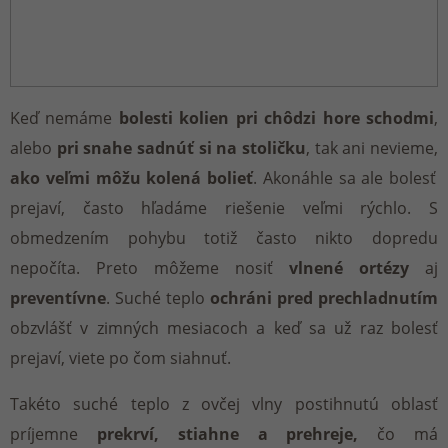
Keď nemáme
bolesti kolien pri chôdzi hore schodmi
,
alebo
pri snahe sadnúť si na stoličku
, tak ani nevieme,
ako veľmi môžu kolená bolieť
. Akonáhle sa ale bolesť
prejaví, často hľadáme riešenie veľmi rýchlo. S
obmedzením pohybu totiž často nikto dopredu
nepočíta. Preto môžeme nosiť
vlnené ortézy
aj
preventívne
. Suché teplo
ochráni pred prechladnutím
obzvlášť v zimných mesiacoch a keď sa už raz bolesť
prejaví, viete po čom siahnuť.
Takéto suché teplo z ovčej vlny postihnutú oblasť
príjemne
prekrví, stiahne a prehreje,
čo má