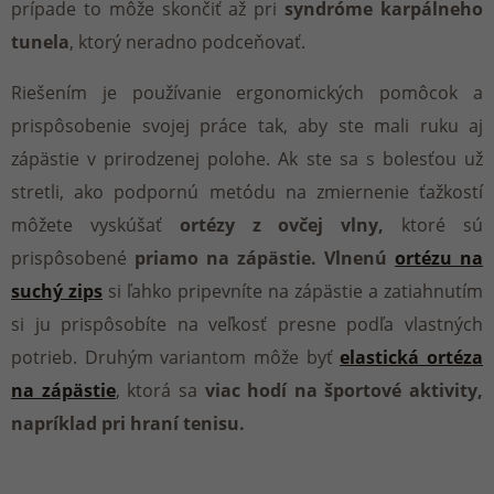
prípade to môže skončiť až pri
syndróme karpálneho
tunela
, ktorý neradno podceňovať.
Riešením je používanie ergonomických pomôcok a
prispôsobenie svojej práce tak, aby ste mali ruku aj
zápästie v prirodzenej polohe. Ak ste sa s bolesťou už
stretli, ako podpornú metódu na zmiernenie ťažkostí
môžete vyskúšať
ortézy z ovčej vlny,
ktoré sú
prispôsobené
priamo na zápästie.
Vlnenú
ortézu na
suchý zips
si ľahko pripevníte na zápästie a zatiahnutím
si ju prispôsobíte na veľkosť presne podľa vlastných
potrieb. Druhým variantom môže byť
elastická ortéza
na zápästie
, ktorá sa
viac hodí na športové aktivity,
napríklad pri hraní tenisu.