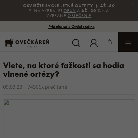
×
OSVIEŽTE SVOJE LETNÉ OUTFITY
☀️
AŽ -50
SPÄŤ
SPÄŤ
SPÄŤ
SPÄŤ
SPÄŤ
SPÄŤ
%
NA VYBRANÚ
OBUV
A
AŽ -30 %
NA
VYBRANÉ
OBLEČENIE
Pridajte sa k Ovčej rodine
Všetko v kategórii Oblečenie
Všetko v kategórii Obuv
Všetko v kategórii Lôžkoviny
Všetko v kategórii Domov
Všetko v kategórii Starostlivosť a zdravie
Všetko v kategórii Darčeky
PONOŽKY A PODKOLIENKY
PAPUČE
DEKY
OBÝVAČKA
PÁSY A BANDÁŽE
DARČEKOVÉ POUKAZY
Viete, na ktoré ťažkosti sa hodia
vlnené ortézy?
TRIČKÁ, TIELKA A KOŠELE
UZAVRETÉ PAPUČE
PRIKRÝVKY
DETSKÁ IZBA
VLNENÉ ORTÉZY
DARČEKY DO 20 €
09.03.23
74366x prečítané
VESTY
JARNÁ A LETNÁ OBUV
VANKÚŠE
SPÁLŇA
OPIERKY
DARČEKY DO 40 €
MIKINY
TENISKY
OBLIEČKY
KUCHYŇA
DROGÉRIA A KOZMETIKA
DARČEKY DO 80 €