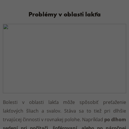
Problémy v oblasti lakťa
Bolesti v oblasti lakťa môže spôsobiť preťaženie
lakťových šliach a svalov. Stáva sa to tiež pri dlhšie
trvajúcej činnosti v rovnakej polohe. Napríklad
po dlhom
sedení pri počítači, šoférovaní, alebo po náročnej