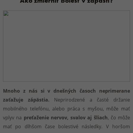
Ako zmierniť bolesť v zápästí?
Mnoho z nás si v dnešných časoch neprimerane
zaťažuje zápästia.
Neprirodzené a časté držanie
mobilného telefónu, alebo práca s myšou, môže mať
vplyv na
preťaženie nervov, svalov aj šliach
, čo môže
mať po dlhšom čase bolestivé následky. V horšom