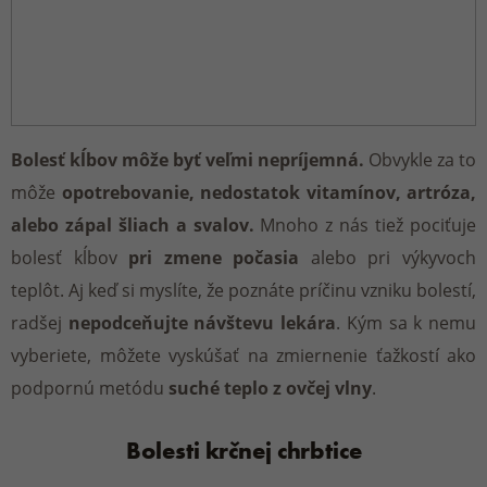
SVETRE A PONČÁ
DREVÁKY
PRESTIERADLÁ
KÚPEĽŇA
SENIORI / STARÍ RODIČIA
DETI
BAREFOOT OBUV
DETSKÉ LÔŽKOVINY
PRACOVŇA
MUŽI / OTECKOVIA
Bolesť kĺbov môže byť veľmi nepríjemná.
Obvykle za to
môže
opotrebovanie, nedostatok vitamínov, artróza,
MERINO OBLEČENIE
ZDRAVOTNÁ OBUV
MATRACE A TOPPERY
ZÁHRADA / BALKÓN
ŽENY / MAMIČKY
alebo zápal šliach a svalov.
Mnoho z nás tiež pociťuje
bolesť kĺbov
pri zmene počasia
alebo pri výkyvoch
teplôt. Aj keď si myslíte, že poznáte príčinu vzniku bolestí,
ČIAPKY
DETSKÁ OBUV
DROGÉRIA
DARČEKY PRE SENIOROV
radšej
nepodceňujte návštevu lekára
. Kým sa k nemu
vyberiete, môžete vyskúšať na zmiernenie ťažkostí ako
RUKAVICE
ZIMNÁ A JESENNÁ OBUV
DARČEKY PRE CHLAPCOV A DIEVČATÁ
podpornú metódu
suché teplo z ovčej vlny
.
Bolesti krčnej chrbtice
ŠÁLY
GUMÁKY
DETI / NOVORODENCI