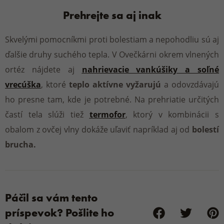
Prehrejte sa aj inak
Skvelými pomocníkmi proti bolestiam a nepohodliu sú aj
ďalšie druhy suchého tepla. V Ovečkárni okrem vlnených
ortéz nájdete aj
nahrievacie vankúšiky a soľné
vrecúška
, ktoré
teplo aktívne vyžarujú
a odovzdávajú
ho presne tam, kde je potrebné. Na prehriatie určitých
častí tela slúži tiež
termofor
, ktorý v kombinácii s
obalom z ovčej vlny dokáže uľaviť napríklad aj od
bolestí
brucha.
Páčil sa vám tento
príspevok? Pošlite ho