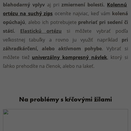
blahodarný vplyv
aj pri
zmiernení bolesti.
Kolennú
ortézu na suchý zips
oceníte najviac, keď vám
kolená
opúchajú
, alebo ich potrebujete
prehriať pri sedení či
státí.
Elastickú ortézu
si môžete vybrať podľa
veľkostnej tabuľky a rovno ju využiť napríklad
pri
záhradkárčení, alebo aktívnom pohybe
. Vybrať si
môžete tiež
univerzálny kompresný návlek
,
ktorý si
ľahko prehodíte na členok, alebo na lakeť.
Na problémy s kŕčovými žilami