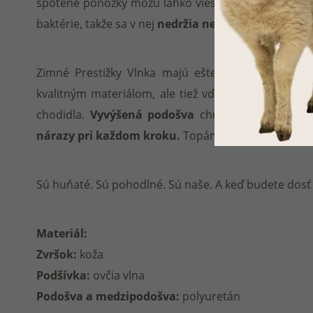
spotené ponožky môžu ľahko viesť k prechladnutiu.
baktérie, takže sa v nej
nedržia nepríjemné pachy.
Zimné Prestižky Vlnka majú ešte ďalšie prednosti
kvalitným materiálom, ale tiež vďaka
tvarovanej st
chodidla.
Vyvýšená
podošva
chráni pred chladom
nárazy pri každom kroku.
Topánky sú ušité v šírke 
Sú huňaté. Sú pohodlné. Sú naše. A keď budete dosť r
Materiál:
Zvršok:
koža
Podšívka:
ovčia vlna
Podošva a medzipodošva:
polyuretán