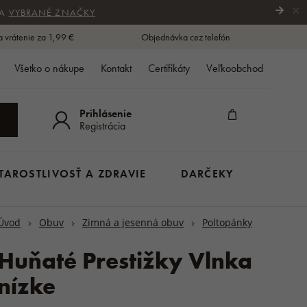
×
NA
VYBRANÉ ZNAČKY
a vrátenie za 1,99 €
Objednávka cez telefón
Všetko o nákupe
Kontakt
Certifikáty
Veľkoobchod
Prihlásenie
Registrácia
TAROSTLIVOSŤ A ZDRAVIE
DARČEKY
EČENIE
ŠÁLY
y
Kapce
Spinkanie a dojčenie
Opierky a sedacie vankúše
Mydlá na ruky
Úvod
Obuv
Zimná a jesenná obuv
Poltopánky
IČKY
DETI / NOVORODENCI
 OBUV
m rukávom
Vlnené šály
Válenky
Deky do kočíka
Podsedáky a ohrievače nôh
Sprchové gély a mydlá
v
Huňaté Prestižky Vlnka
rukávom
Vlnené nákrčníky
sedáky
Poltopánky
Zimné fusaky
Zakladače a doplnky
Šampóny
Á
sy
u
Členková obuv
Rukávniky na kočík
Lanolínová kozmetika
estieradlá
nízke
DARČEKOVÉ KOŠE
E SENIOROV
hyne
KABÁTY
ZÁHRADA / BALKÓN
 prádlo
Krémy
stieradlá
Kabáty
Oblečenie
 KOZMETIKA
GUMÁKY