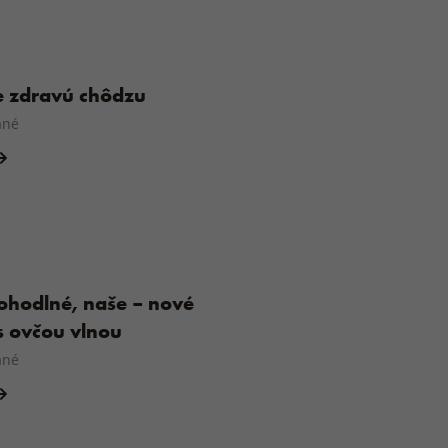
re zdravú chôdzu
ané
ohodlné, naše – nové
s ovčou vlnou
ané