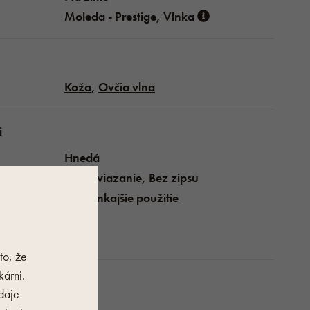
Moleda - Prestige, Vlnka
Koža
,
Ovčia vlna
i
Hnedá
Na zaviazanie, Bez zipsu
Na vonkajšie použitie
Bežný
Áno
to, že
árni.
daje