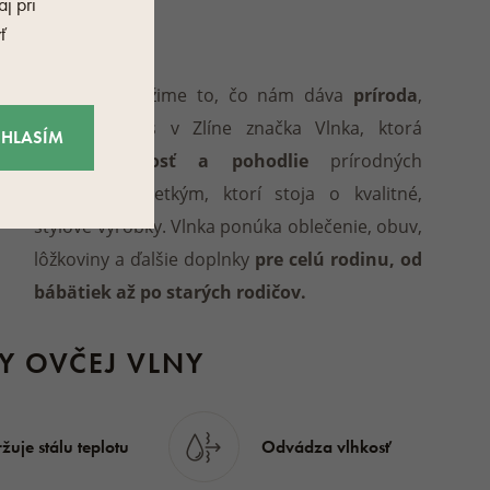
CA
j pri
ť
Vlnka
Pretože si vážime to, čo nám dáva
príroda
,
vznikla u nás v Zlíne značka Vlnka, ktorá
ÚHLASÍM
prináša
radosť a pohodlie
prírodných
materiálov všetkým, ktorí stoja o kvalitné,
štýlové výrobky. Vlnka ponúka oblečenie, obuv,
lôžkoviny a ďalšie doplnky
pre celú rodinu, od
bábätiek až po starých rodičov.
TY OVČEJ VLNY
žuje stálu teplotu
Odvádza vlhkosť