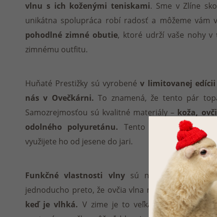
vlnu s ich koženými teniskami
. Sme v Zlíne sk
unikátna spolupráca robí radosť a môžeme vám vď
pohodlné zimné obutie
, ktoré udrží vaše nohy v
zimnému outfitu.
Huňaté Prestižky sú vyrobené
v limitovanej edíci
nás v Ovečkárni.
To znamená, že tento pár top
Samozrejmosťou sú kvalitné materiály –
koža, ovč
odolného polyuretánu.
Tento model má
klasi
využijete ho od jesene do jari.
Funkčné vlastnosti vlny
sú niečo, o čom hovo
jednoducho preto, že ovčia vlna naozaj dokáže
výbo
keď je vlhká.
V zime je to veľká výhoda, pretož