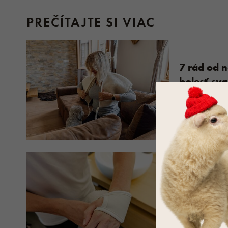
PREČÍTAJTE SI VIAC
7 rád od n
bolesť sva
204551x prečí
PREČÍTAŤ
Viete, na 
vlnené or
74324x prečít
PREČÍTAŤ