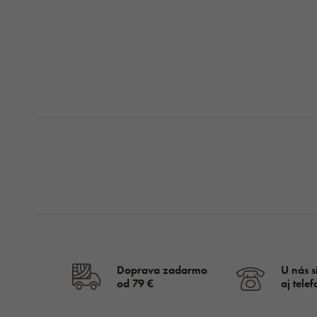
Doprava zadarmo
U nás s
od
79 €
aj tele