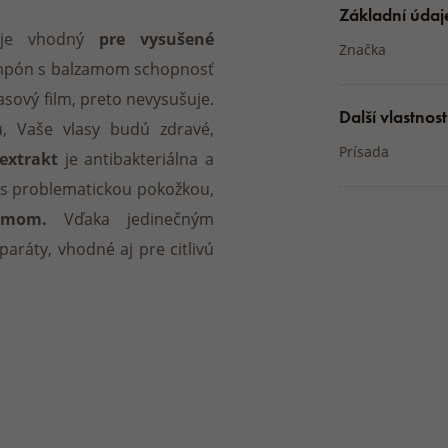
Základní údaj
 je vhodný
pre vysušené
Značka
ampón s balzamom schopnosť
lasový film, preto nevysušuje.
Další vlastnost
, Vaše vlasy budú zdravé,
Prísada
extrakt
je antibakteriálna a
 s problematickou pokožkou,
émom.
Vďaka jedinečným
aráty, vhodné aj pre citlivú