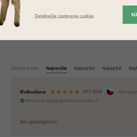
S
Detailnejšie nastavenie cookies
Zoradiť podľa
Najnovšie
Najstaršie
Najlepšie
Naj
Květoslava
28.5.2026
Od zákaz
Recenzia nakupujúceho heureka.cz
Jen spokojenost.