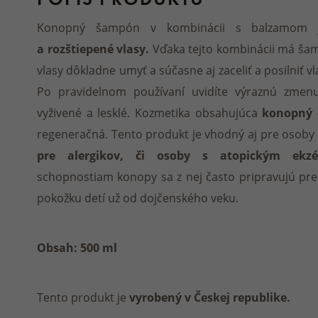
Konopný šampón v kombinácii s balzamom
a rozštiepené vlasy.
Vďaka tejto kombinácii má š
vlasy dôkladne umyť a súčasne aj zaceliť a posilniť v
Po pravidelnom používaní uvidíte výraznú zmenu
vyživené a lesklé. Kozmetika obsahujúca
konopný 
regeneračná. Tento produkt je vhodný aj pre osoby
pre alergikov, či osoby s atopickým ekz
schopnostiam konopy sa z nej často pripravujú prep
pokožku detí už od dojčenského veku.
Obsah: 500 ml
Tento produkt je
vyrobený v Českej republike.