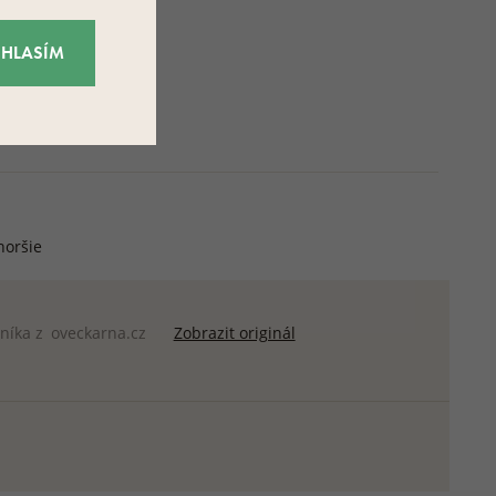
ÚHLASÍM
horšie
níka z
oveckarna.cz
Zobrazit originál