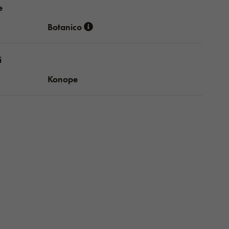
e
Botanico
i
Konope