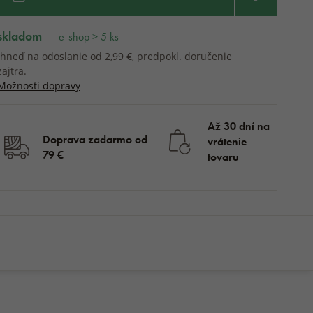
skladom
e-shop > 5 ks
Ihneď na odoslanie od 2,99 €, predpokl. doručenie
zajtra.
Možnosti dopravy
Až 30 dní na
Doprava zadarmo od
vrátenie
79 €
tovaru
skladom
KÚPIŤ
8,99 €