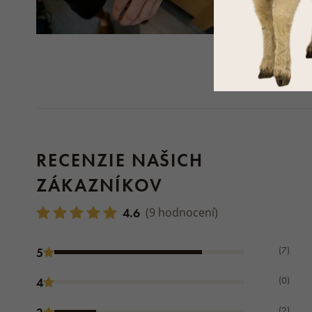
RECENZIE NAŠICH
ZÁKAZNÍKOV
4.6
(9 hodnocení)
(7)
5
(0)
4
(2)