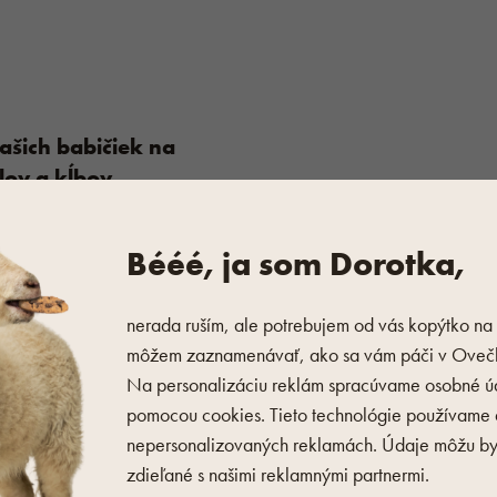
ašich babičiek na
lov a kĺbov
tané
Bééé, ja som Dorotka,
nerada ruším, ale potrebujem od vás kopýtko na 
môžem zaznamenávať, ako sa vám páči v Ovečk
Na personalizáciu reklám spracúvame osobné ú
ktoré ťažkosti sa hodia
pomocou cookies. Tieto technológie používame a
tézy?
nepersonalizovaných reklamách. Údaje môžu by
ané
zdieľané s našimi reklamnými partnermi.