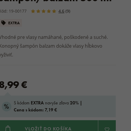
olienky
Do kúpeľa
MATRACE A TOPPERY
če a nazuváky
Bundy
ŠPORTOVCI
Obuv do záhrady
OVINY
Balzamy a mazanie
Kód: 19-00177
4.6
(9)
Podsedáky
 CHLAPCOV A
Ostatná prírodná kozmetika
V
VLOŽKY DO TOPÁNOK
STREETWEAR
DARČEKY NA CHATU A
Deky a plédy na von
EXTRA
CHALUPU
Drevené a prútené výrobky
é papuče
DOPLNKY K OBUVI
DOMÁCE OBLEČENIE
nky
Vhodné pre vlasy namáhané, poškodené a suché.
peľne
DROGÉRIA
Pyžamá a nočné košele
Konopný šampón balzam dokáže vlasy hĺbkovo
Vlnené gule do sušičky
Župany
vyživiť.
buv
Upratovanie
Teplákovky
Trenky
 obuv
DOPLNKY
8,99 €
SENNÁ OBUV
y
e
S kódom
EXTRA
navyše zľava
20% |
Cena s kódom: 7,19 €
VLOŽIŤ DO KOŠÍKA