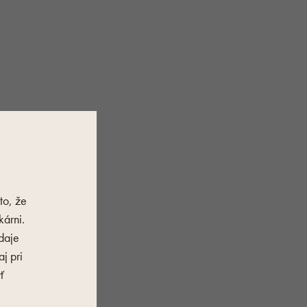
to, že
árni.
daje
j pri
ť