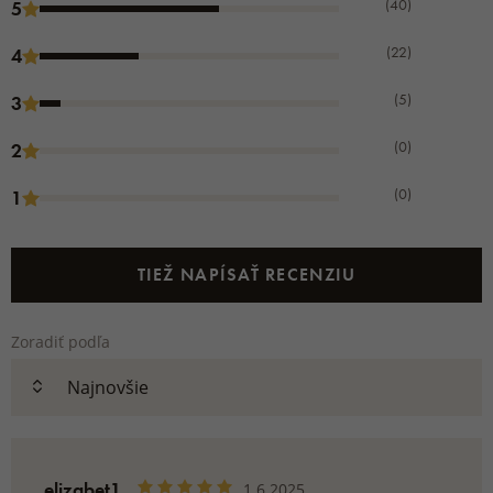
(40)
5
(22)
4
(5)
3
(0)
2
(0)
1
TIEŽ NAPÍSAŤ RECENZIU
Zoradiť podľa
elizabet1
1.6.2025