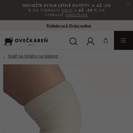
×
OSVIEŽTE SVOJE LETNÉ OUTFITY
☀️
AŽ -50
%
NA VYBRANÚ
OBUV
A
AŽ -30 %
NA
VYBRANÉ
OBLEČENIE
Pridajte sa k Ovčej rodine