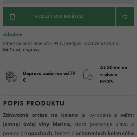
VLOŽIŤ DO KOŠÍKA
skladom
Ihneď na odoslanie od 2,99 €, predpokl. doručenie zajtra.
Možnosti dopravy
Až 30 dní na
Doprava zadarmo od 79
vrátenie
€
tovaru
POPIS PRODUKTU
Zdravotná ortéza na koleno
je vyrobená
z veľmi
jemnej ovčej vlny Merino
, ktorá poskytuje úľavu a
pomoc pri
opuchoch
, bolesti a
ochoreniach kolenného