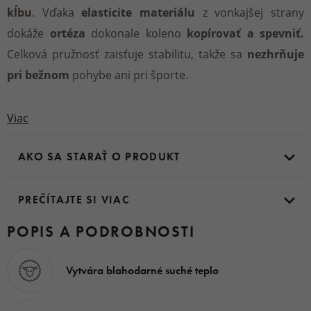
kĺbu
. Vďaka
elasticite materiálu
z vonkajšej strany
dokáže
ortéza
dokonale koleno
kopírovať a spevniť.
Celková pružnosť zaisťuje stabilitu, takže sa
nezhrňuje
pri bežnom
pohybe ani pri športe.
Viac
Ortéza má na celej vnútornej
strane kvalitnú Merino
vlnu, ktorá je príjemná na dotyk, termoregulačná a
AKO SA STARAŤ O PRODUKT
zdraviu prospešná.
Vďaka prírodnému materiálu
je
antibakteriálna
a
priedušná.
PREČÍTAJTE SI VIAC
POPIS A PODROBNOSTI
Materiál:
ovčia vlna Merino
Rozmery:
Vytvára blahodarné suché teplo
Obvod cez koleno
S - 31-33 cm