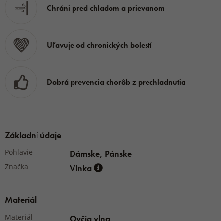
M - 34-36 cm
Chráni pred chladom a prievanom
L - 37-39 cm
XL - 40-42 cm
Uľavuje od chronických bolestí
Dĺžka
S - 29 cm
M - 29 cm
Dobrá prevencia chorôb z prechladnutia
L - 30 cm
XL - 30 cm
Základní údaje
Pohlavie
Dámske, Pánske
Značka
Vlnka
Materiál
Materiál
Ovčia vlna